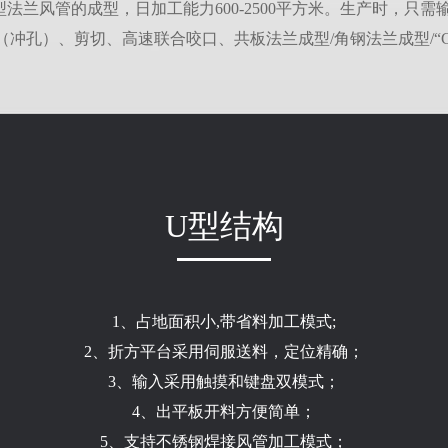
型法兰风管的成型，日加工能力600-2500平方米。生产时，只
冲孔）、剪切、高速联合咬口、共板法兰成型/角钢法兰成型/“
U型结构
1、占地面积小,带省料加工模式;
2、折方平台采用伺服送料，定位精确；
3、输入采用触摸和键盘双模式；
4、出平板开料方便简单；
5、支持不锈钢焊接风管加工模式；