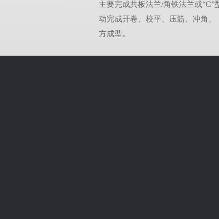
主要完成共板法兰/角铁法兰或“C”
动完成开卷、校平、压筋、冲角、（
方成型。