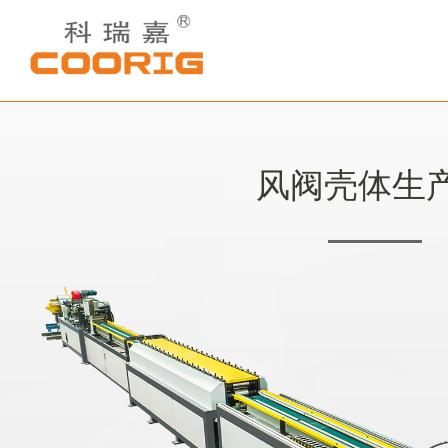
风阀壳体生