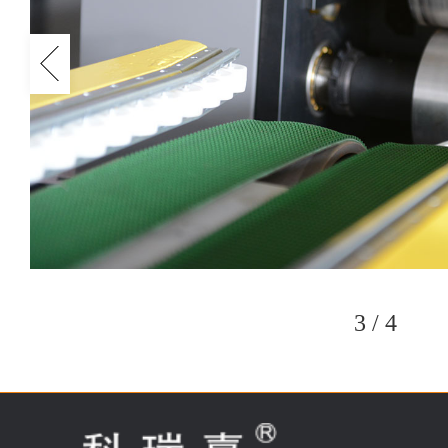
4
/
4